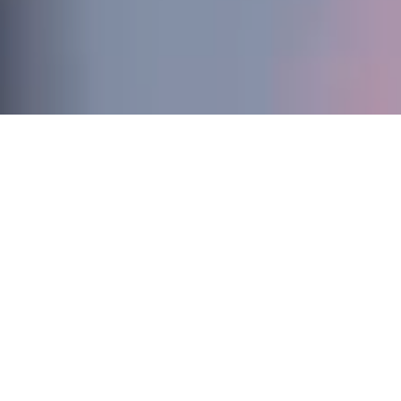
全国の足場工事は、
安全安心
高品質
田村工業
で
な
へ。
S
trength
田村工業の強み
01